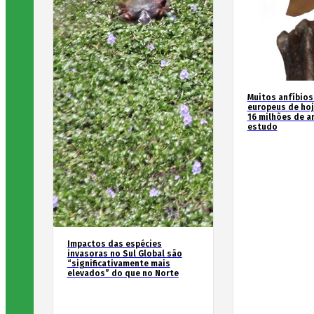
Muitos anfíbios
europeus de hoj
16 milhões de an
estudo
Impactos das espécies
invasoras no Sul Global são
“significativamente mais
elevados” do que no Norte