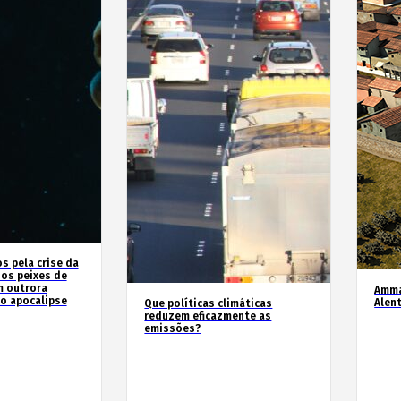
 pela crise da
 os peixes de
m outrora
Amma
o apocalipse
Alen
Que políticas climáticas
reduzem eficazmente as
emissões?