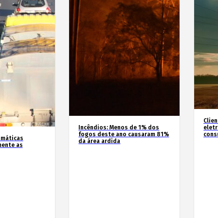
Clie
Incêndios: Menos de 1% dos
elet
fogos deste ano causaram 81%
cons
imáticas
da área ardida
mente as