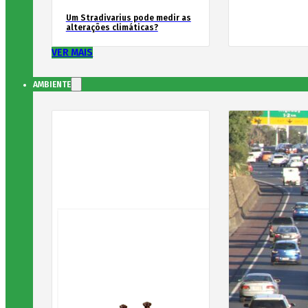
Um Stradivarius pode medir as
alterações climáticas?
VER MAIS
AMBIENTE