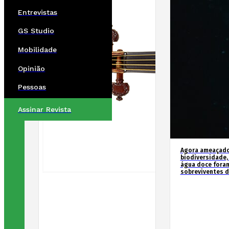
Entrevistas
GS Studio
Mobilidade
Opinião
Pessoas
Assinar Revista
Agora ameaçados
biodiversidade,
água doce fora
sobreviventes d