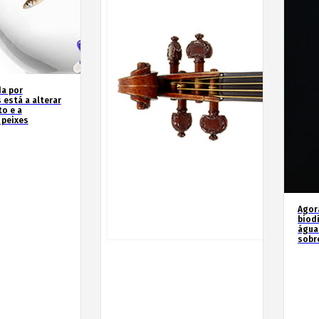
a por
 está a alterar
o e a
 peixes
Agor
biod
água
sobr