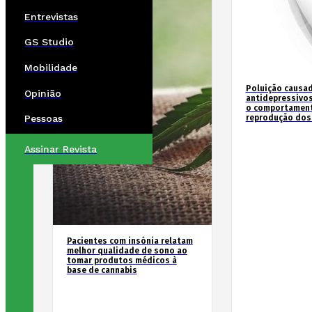
Entrevistas
GS Studio
Mobilidade
Poluição causad
Opinião
antidepressivos
o comportament
reprodução dos
Pessoas
Assinar Revista
Pacientes com insónia relatam
melhor qualidade de sono ao
tomar produtos médicos à
base de cannabis