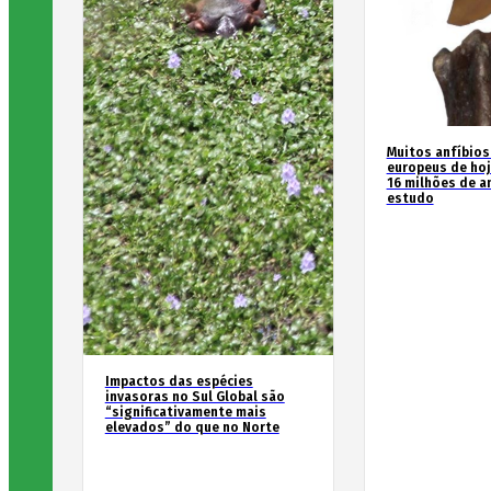
Muitos anfíbios
europeus de hoj
16 milhões de an
estudo
Impactos das espécies
invasoras no Sul Global são
“significativamente mais
elevados” do que no Norte