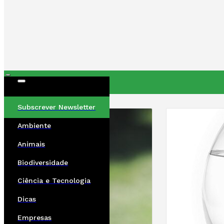
ÚLTIMAS
Subscrever Newsletter
Ambiente
Animais
Biodiversidade
Ciência e Tecnologia
Dicas
Empresas