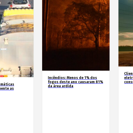
Clie
Incêndios: Menos de 1% dos
elet
fogos deste ano causaram 81%
cons
imáticas
da área ardida
mente as