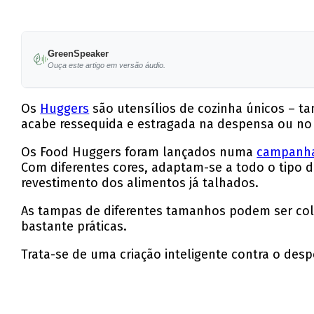
GreenSpeaker
Ouça este artigo em versão áudio.
Os
Huggers
são utensílios de cozinha únicos – 
acabe ressequida e estragada na despensa ou no f
Os Food Huggers foram lançados numa
campanha
Com diferentes cores, adaptam-se a todo o tipo de
revestimento dos alimentos já talhados.
As tampas de diferentes tamanhos podem ser col
bastante práticas.
Trata-se de uma criação inteligente contra o des