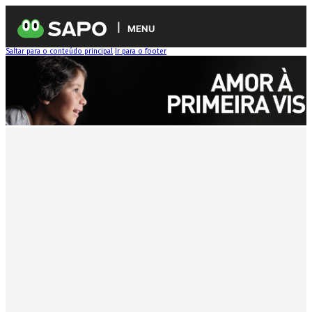
MENU
Saltar para o conteúdo principal
Ir para o footer