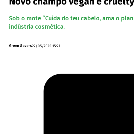
Novo champô vegan e cruelty
Sob o mote “Cuida do teu cabelo, ama o pla
indústria cosmética.
22/05/2020 15:21
Green Savers