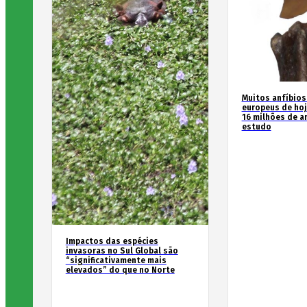
Muitos anfíbios
europeus de hoj
16 milhões de an
estudo
Impactos das espécies
invasoras no Sul Global são
“significativamente mais
elevados” do que no Norte