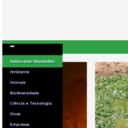
ÚLTIMAS
Subscrever Newsletter
Ambiente
Animais
Biodiversidade
Ciência e Tecnologia
Dicas
Empresas