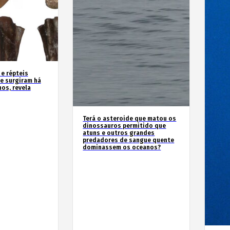
 e répteis
e surgiram há
os, revela
Terá o asteroide que matou os
dinossauros permitido que
atuns e outros grandes
predadores de sangue quente
dominassem os oceanos?