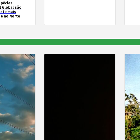
spécies
l Global são
ente mais
e no Norte