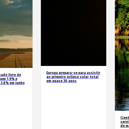
Europa prepara-se para assistir
cado livre de
ao primeiro eclipse solar total
bem 1,9% e
em quase 30 anos
 3,8% em junho
Cien
serv
de m