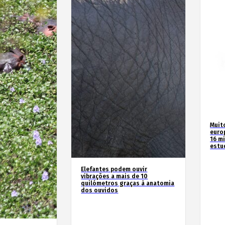
Muit
euro
16 m
estu
Elefantes podem ouvir
vibrações a mais de 10
quilómetros graças à anatomia
dos ouvidos