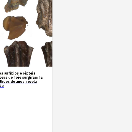
os anfíbios e répteis
peus de hoje surgiram há
ilhões de anos, revela
do