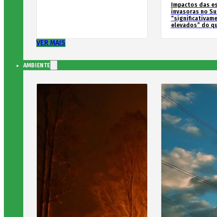
Impactos das e
invasoras no Su
“significativam
elevados” do qu
VER MAIS
AMBIENTE