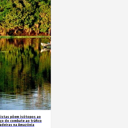
tistas põem isótopos ao
iço do combate ao tráfico
adeiras na Amazónia