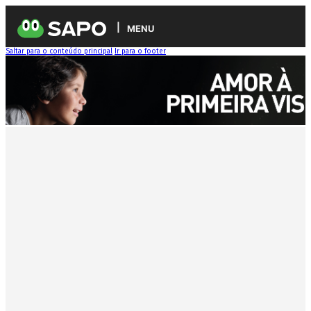
MENU
Saltar para o conteúdo principal
Ir para o footer