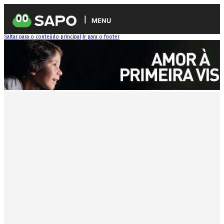
MENU
Saltar para o conteúdo principal
Ir para o footer