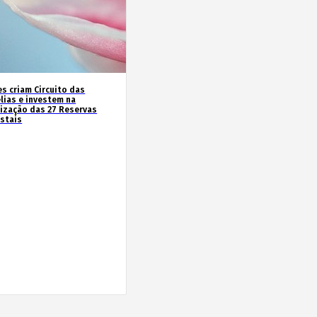
es criam Circuito das
lias e investem na
rização das 27 Reservas
estais