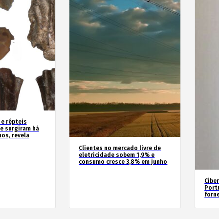
 e répteis
e surgiram há
os, revela
Clientes no mercado livre de
eletricidade sobem 1,9% e
consumo cresce 3,8% em junho
Cibe
Port
forn