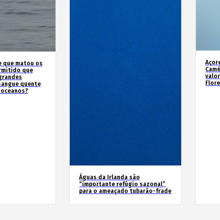
Açor
e que matou os
Camé
rmitido que
valo
 grandes
Flor
sangue quente
 oceanos?
Águas da Irlanda são
“importante refúgio sazonal”
para o ameaçado tubarão-frade