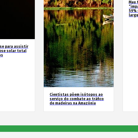
Mau 
“imp
59% 
larg
se para assistir
pse solar total
os
Cientistas põem isótopos ao
serviço do combate ao tráfico
de madeiras na Amazónia