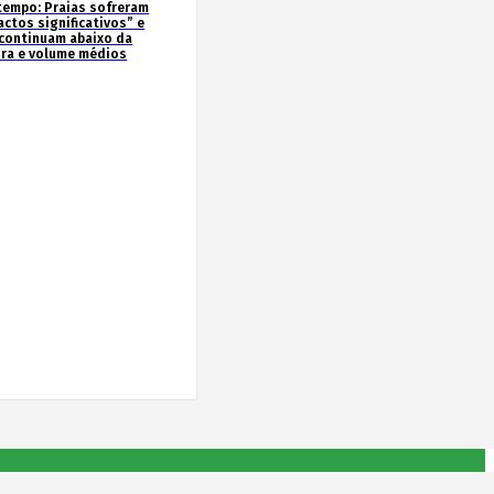
tempo: Praias sofreram
actos significativos” e
continuam abaixo da
ura e volume médios