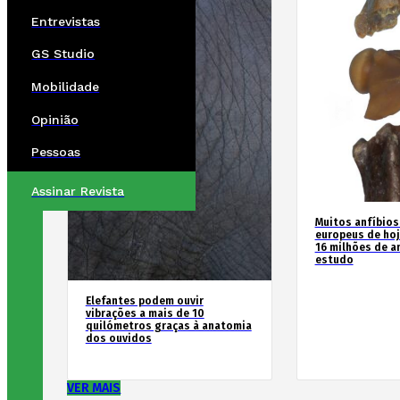
Entrevistas
GS Studio
Mobilidade
Opinião
Pessoas
Assinar Revista
Muitos anfíbios
europeus de hoj
16 milhões de an
estudo
Elefantes podem ouvir
vibrações a mais de 10
quilómetros graças à anatomia
dos ouvidos
VER MAIS