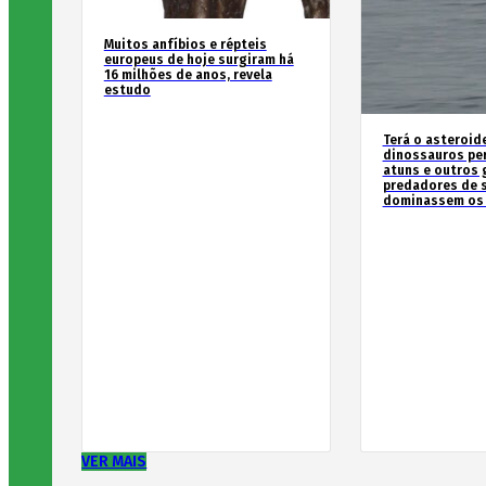
Muitos anfíbios e répteis
europeus de hoje surgiram há
16 milhões de anos, revela
estudo
Terá o asteroid
dinossauros pe
atuns e outros
predadores de 
dominassem os
VER MAIS