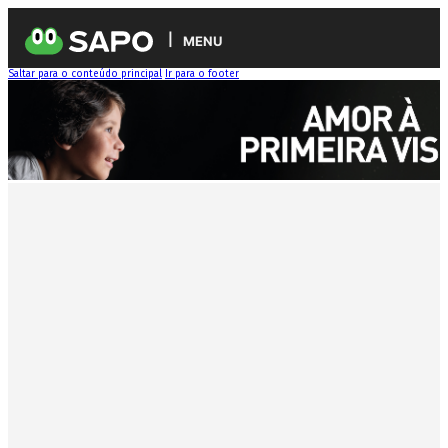
MENU
Saltar para o conteúdo principal
Ir para o footer