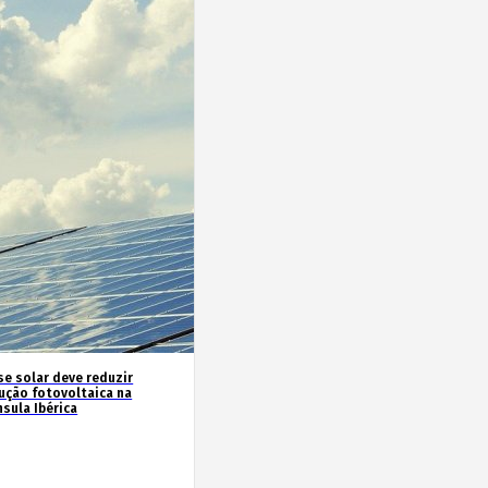
se solar deve reduzir
ução fotovoltaica na
sula Ibérica