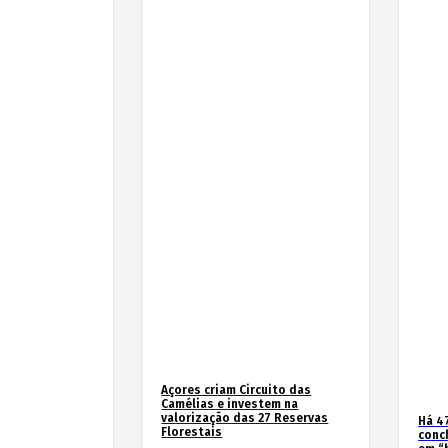
Açores criam Circuito das
Camélias e investem na
valorização das 27 Reservas
Há 4
Florestais
conc