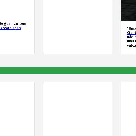
de gás não tem
z associação
“Uma
Cien
não 
uma 
vulc