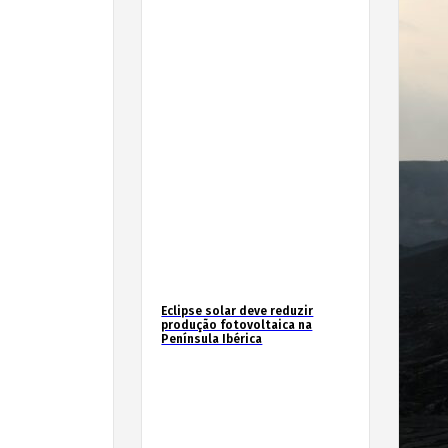
Eclipse solar deve reduzir
produção fotovoltaica na
Península Ibérica