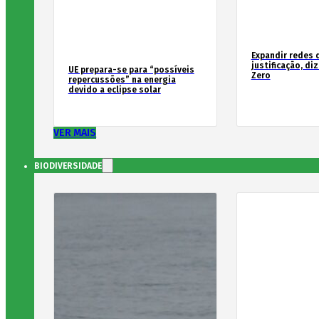
Expandir redes 
justificação, di
UE prepara-se para “possíveis
Zero
repercussões” na energia
devido a eclipse solar
VER MAIS
BIODIVERSIDADE