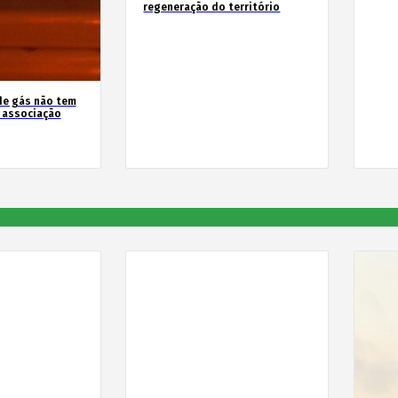
regeneração do território
de gás não tem
z associação