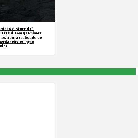
 visão distorcida”:
tistas dizem que filmes
mostram a realidade de
verdadeira erupção
ânica