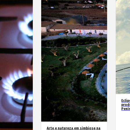
Eclip
prod
Penín
Arte e natureza em simbiose na