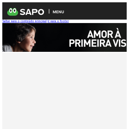
MENU
Saltar para o conteúdo principal
Ir para o footer