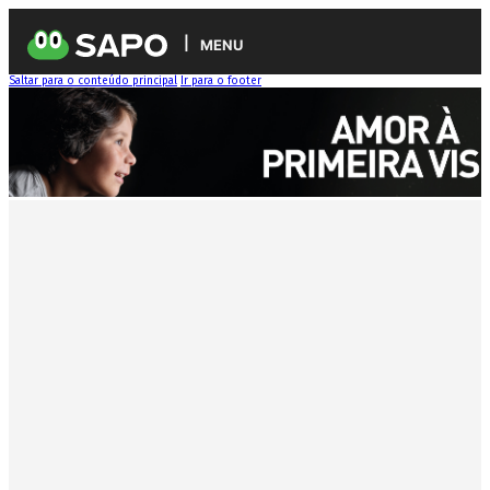
MENU
Saltar para o conteúdo principal
Ir para o footer