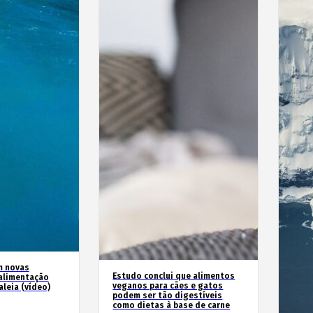
m novas
Estudo conclui que alimentos
alimentação
veganos para cães e gatos
leia (vídeo)
podem ser tão digestíveis
como dietas à base de carne