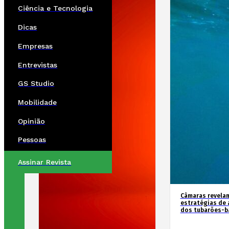
Ciência e Tecnologia
Dicas
Empresas
Entrevistas
GS Studio
Mobilidade
Opinião
Pessoas
Assinar Revista
Câmaras revela
estratégias de 
dos tubarões-ba