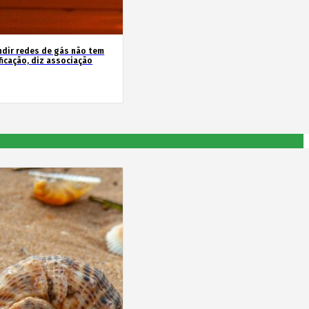
ndir redes de gás não tem
ficação, diz associação