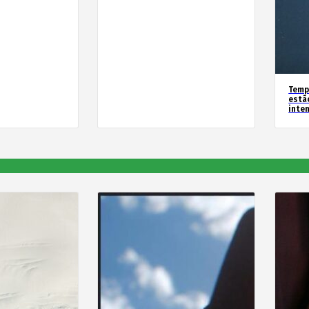
Temp
estã
inte