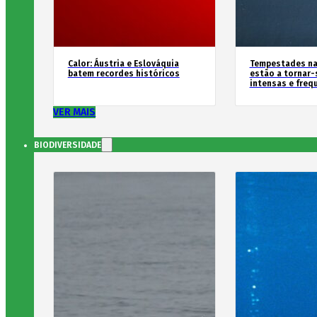
Calor: Áustria e Eslováquia
Tempestades na
batem recordes históricos
estão a tornar-
intensas e freq
VER MAIS
BIODIVERSIDADE