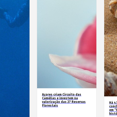
Açores criam Circuito das
Camélias e investem na
valorização das 27 Reservas
Há 4
Florestais
conc
em “
hist