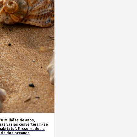
70 milhões de anos,
has vazias converteram-se
habitats”. E isso mudou a
ória dos oceanos