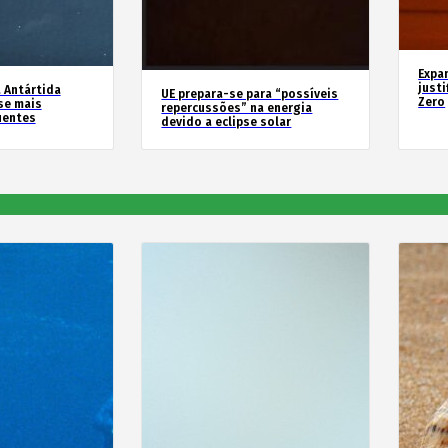
Expa
justi
 Antártida
UE prepara-se para “possíveis
Zero
se mais
repercussões” na energia
uentes
devido a eclipse solar