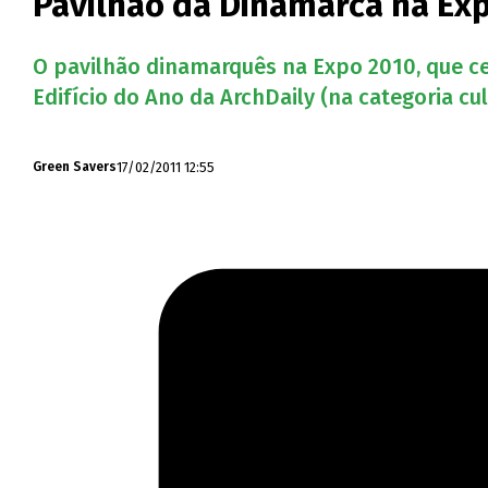
Pavilhão da Dinamarca na Exp
O pavilhão dinamarquês na Expo 2010, que ce
Edifício do Ano da ArchDaily (na categoria cult
17/02/2011 12:55
Green Savers