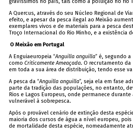
gravíssimos no país, tais como a poluição no rio 
A Quercus, através do seu Núcleo Regional de Vi
efeito, e apesar da pesca ilegal ao Meixão aume
exemplares vivos e de materiais para a pesca dest
Troço Internacional do Rio Minho, e a existência
O Meixão em Portugal
A Enguiaeuropeia “
Anguilla anguilla
” é, segundo a
como
Criticamente Ameaçada
. O recrutamento da
em toda a sua área de distribuição, tendo esse va
A pesca da “
Anguilla anguilla
”, seja ela em fase a
parte da tradição das populações, no entanto, de
Rios e Lagos Europeus, onde permanece durante a
vulnerável à sobrepesca.
Após o provável cenário de extinção desta espéci
maioria dos cursos de água a nível europeu, poi
de mortalidade desta espécie, nomeadamente atra