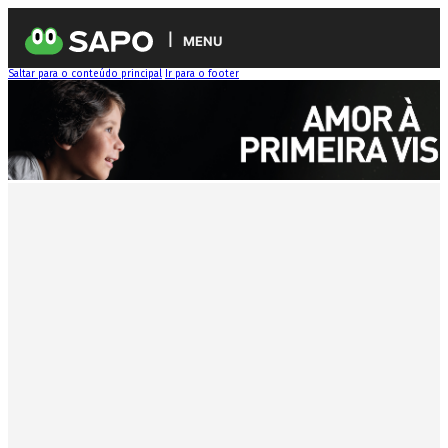
MENU
Saltar para o conteúdo principal
Ir para o footer