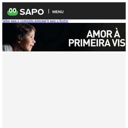
MENU
Saltar para o conteúdo principal
Ir para o footer