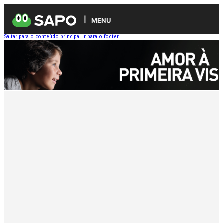
MENU
Saltar para o conteúdo principal
Ir para o footer