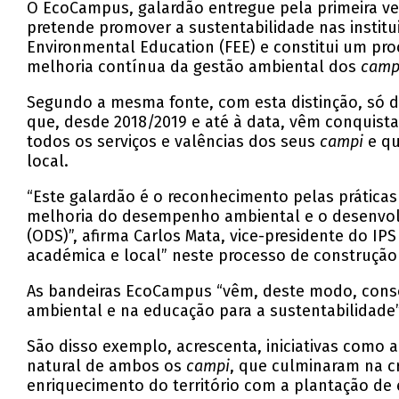
O EcoCampus, galardão entregue pela primeira ve
pretende promover a sustentabilidade nas institui
Environmental Education (FEE) e constitui um pr
melhoria contínua da gestão ambiental dos
camp
Segundo a mesma fonte, com esta distinção, só d
que, desde 2018/2019 e até à data, vêm conquist
todos os serviços e valências dos seus
campi
e qu
local.
“Este galardão é o reconhecimento pelas práticas 
melhoria do desempenho ambiental e o desenvolv
(ODS)”, afirma Carlos Mata, vice-presidente do IP
académica e local” neste processo de construç
As bandeiras EcoCampus “vêm, deste modo, conso
ambiental e na educação para a sustentabilidade”
São disso exemplo, acrescenta, iniciativas como a
natural de ambos os
campi
, que culminaram na c
enriquecimento do território com a plantação de e