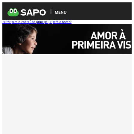
MENU
Saltar para o conteúdo principal
Ir para o footer