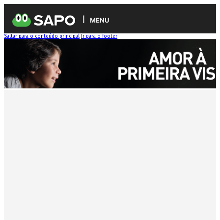
MENU
Saltar para o conteúdo principal
Ir para o footer