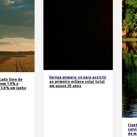
Europa prepara-se para assistir
cado livre de
ao primeiro eclipse solar total
bem 1,9% e
em quase 30 anos
 3,8% em junho
Cien
serv
de m