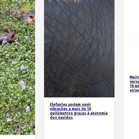
Muit
euro
16 m
estu
Elefantes podem ouvir
vibrações a mais de 10
quilómetros graças à anatomia
dos ouvidos