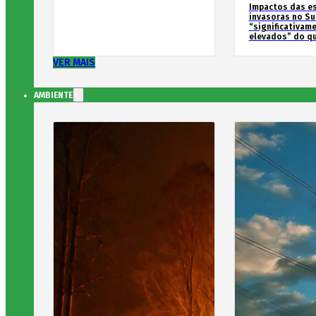
Impactos das e
invasoras no Su
“significativam
elevados” do qu
VER MAIS
AMBIENTE