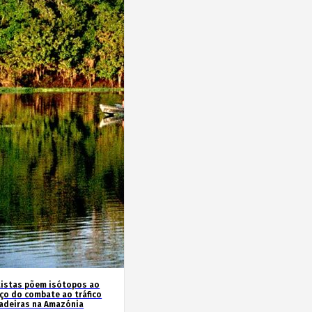
tistas põem isótopos ao
iço do combate ao tráfico
adeiras na Amazónia