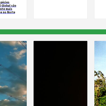
spécies
l Global são
ente mais
e no Norte