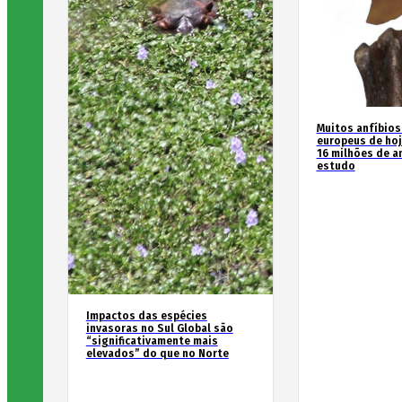
Muitos anfíbios
europeus de hoj
16 milhões de an
estudo
Impactos das espécies
invasoras no Sul Global são
“significativamente mais
elevados” do que no Norte