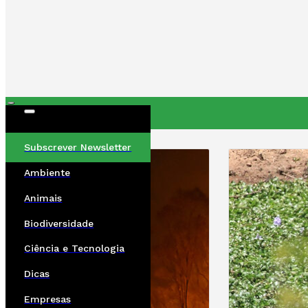
ÚLTIMAS
Subscrever Newsletter
Ambiente
Animais
Biodiversidade
Ciência e Tecnologia
Dicas
Empresas