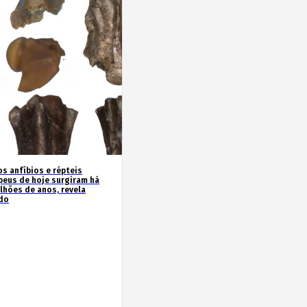
os anfíbios e répteis
peus de hoje surgiram há
ilhões de anos, revela
do