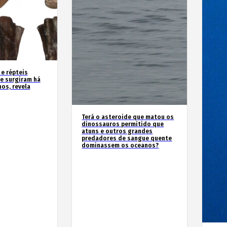
 e répteis
e surgiram há
os, revela
Terá o asteroide que matou os
dinossauros permitido que
atuns e outros grandes
predadores de sangue quente
dominassem os oceanos?