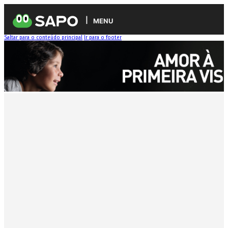
MENU
Saltar para o conteúdo principal
Ir para o footer