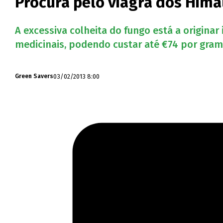
Procura pelo viagra dos Hima
A excessiva colheita do fungo está a origin
medicinais, podendo custar até €74 por gram
03/02/2013 8:00
Green Savers