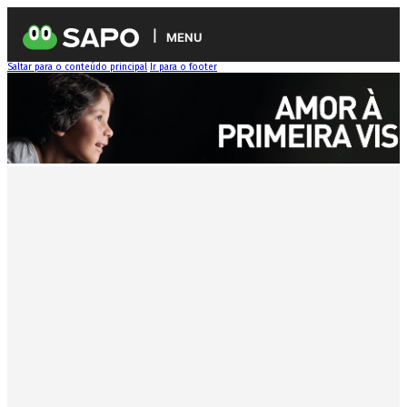
MENU
Saltar para o conteúdo principal
Ir para o footer