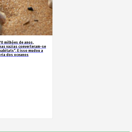
70 milhões de anos,
has vazias converteram-se
habitats”. E isso mudou a
ória dos oceanos