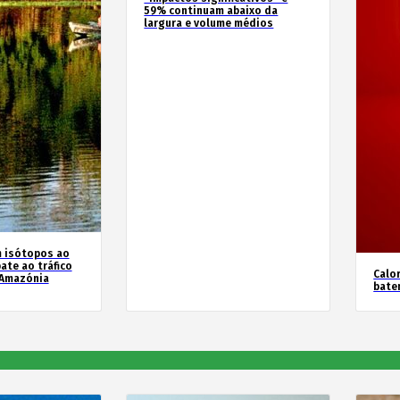
59% continuam abaixo da
largura e volume médios
m isótopos ao
ate ao tráfico
Calor
 Amazónia
bate