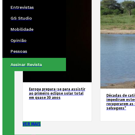
Entrevistas
GS Studio
Mobilidade
Opinião
Pessoas
Assinar Revista
Europa prepara-se para assistir
ao primeiro eclipse solar total
Décadas de cati
em quase 30 anos
impediram estes
recuperarem as 
selvagens”
VER MAIS