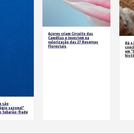
Açores criam Circuito das
Camélias e investem na
valorização das 27 Reservas
Há 4
Florestais
conc
em “
hist
a são
úgio sazonal”
o tubarão-frade