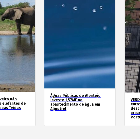
Águas Públicas do Alentejo
veiro não
VERD
investe 1,57ME no
 elefantes de
euros
abastecimento de água em
suas “vidas
desc
Aljustrel
urban
Port