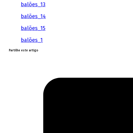
balões_13
balões_14
balões_15
balões_1
Partilhe este artigo