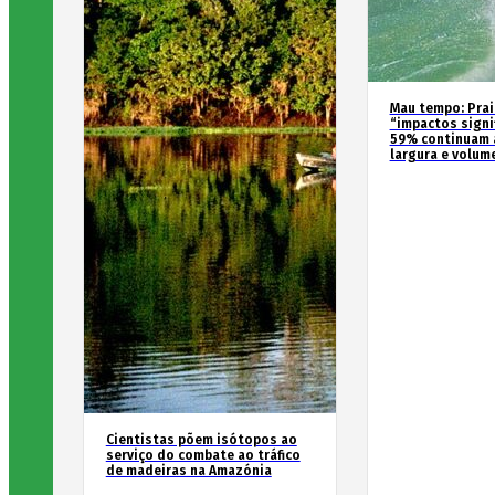
Mau tempo: Prai
“impactos signif
59% continuam 
largura e volum
Cientistas põem isótopos ao
serviço do combate ao tráfico
de madeiras na Amazónia