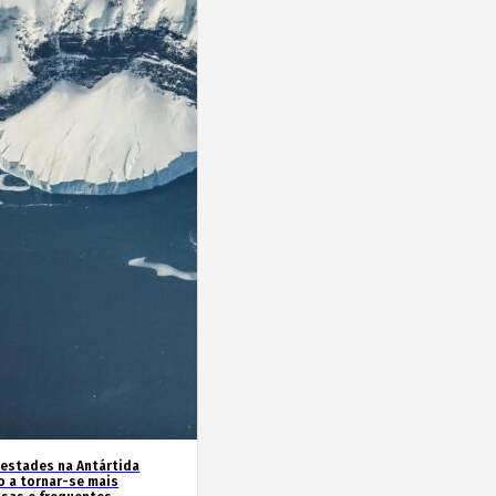
estades na Antártida
o a tornar-se mais