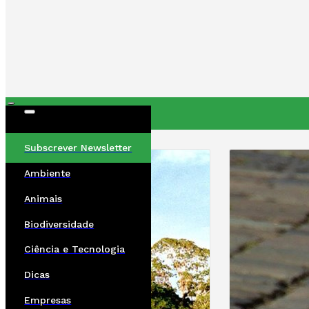
ÚLTIMAS
Subscrever Newsletter
Ambiente
Animais
Biodiversidade
Ciência e Tecnologia
Dicas
Empresas