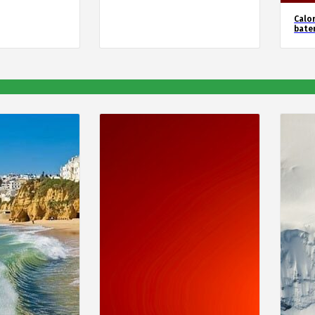
Calor
bate