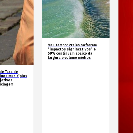
Mau tempo: Praias sofreram
“impactos significativos” e
59% continuam abaixo da
largura e volume médios
de Taxa de
duos municípios
jetivos
ciclagem