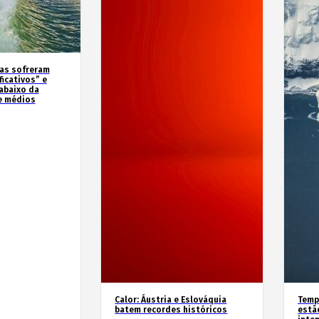
as sofreram
icativos” e
abaixo da
e médios
Calor: Áustria e Eslováquia
Temp
batem recordes históricos
estã