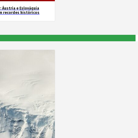
: Áustria e Eslováquia
m recordes históricos