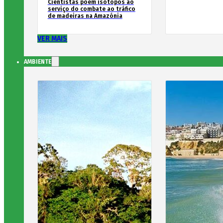
Cientistas põem isótopos ao
serviço do combate ao tráfico
de madeiras na Amazónia
VER MAIS
AMBIENTE