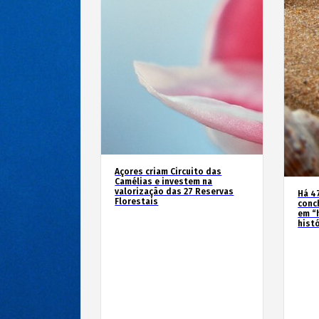
Açores criam Circuito das
Camélias e investem na
valorização das 27 Reservas
Há 4
Florestais
conc
em “
hist