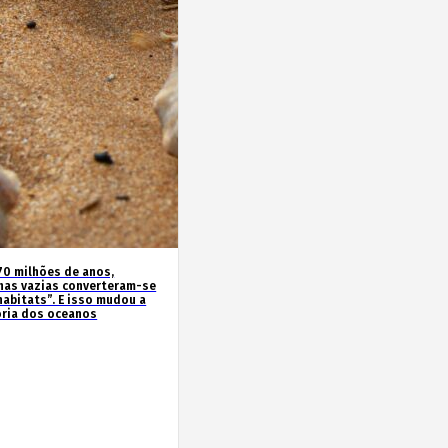
70 milhões de anos,
has vazias converteram-se
habitats”. E isso mudou a
ória dos oceanos