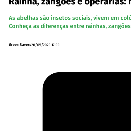
Rainha, zangões e operárias:
As abelhas são insetos sociais, vivem em col
Conheça as diferenças entre rainhas, zangões
20/05/2020 17:00
Green Savers