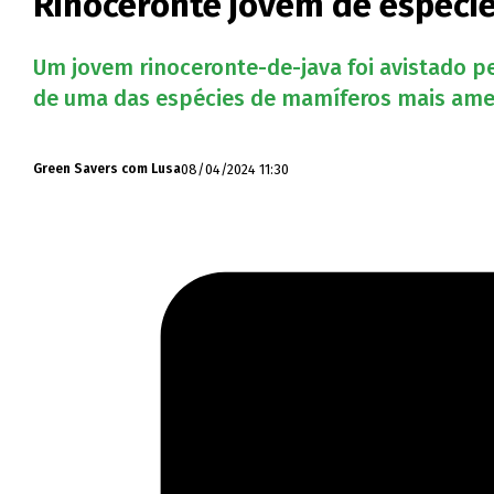
Rinoceronte jovem de espécie
Um jovem rinoceronte-de-java foi avistado 
de uma das espécies de mamíferos mais am
08/04/2024 11:30
Green Savers com Lusa