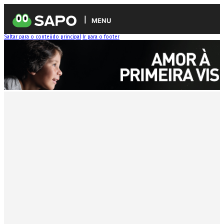
MENU
Saltar para o conteúdo principal
Ir para o footer