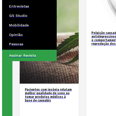
Entrevistas
GS Studio
Mobilidade
Poluição causad
Opinião
antidepressivos
o comportament
reprodução dos
Pessoas
Assinar Revista
Pacientes com insónia relatam
melhor qualidade de sono ao
tomar produtos médicos à
base de cannabis