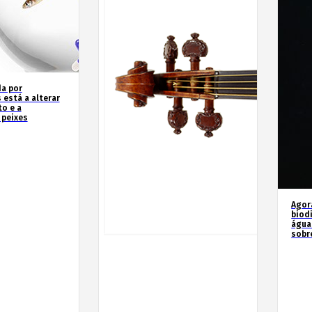
a por
 está a alterar
o e a
 peixes
Agor
biod
água
sobr