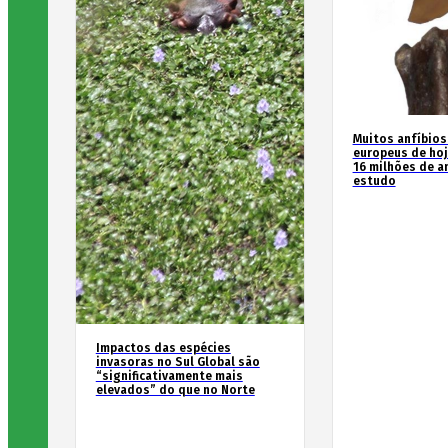
Muitos anfíbios
europeus de hoj
16 milhões de an
estudo
Impactos das espécies
invasoras no Sul Global são
“significativamente mais
elevados” do que no Norte