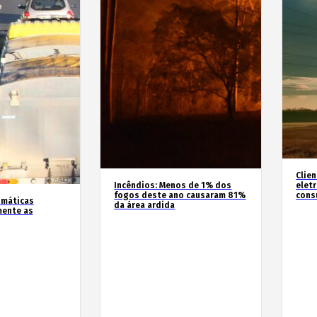
Clie
Incêndios: Menos de 1% dos
elet
fogos deste ano causaram 81%
cons
imáticas
da área ardida
mente as