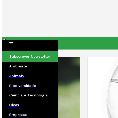
ÚLTIMAS
Subscrever Newsletter
Ambiente
Animais
Biodiversidade
Ciência e Tecnologia
Dicas
Empresas