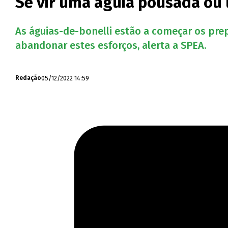
Se vir uma águia pousada ou
As águias-de-bonelli estão a começar os prep
abandonar estes esforços, alerta a SPEA.
05/12/2022 14:59
Redação