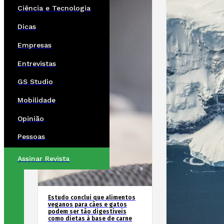
Ciência e Tecnologia
Dicas
Empresas
Entrevistas
GS Studio
Mobilidade
Opinião
Pessoas
Assinar Revista
Estudo conclui que alimentos
veganos para cães e gatos
podem ser tão digestíveis
como dietas à base de carne