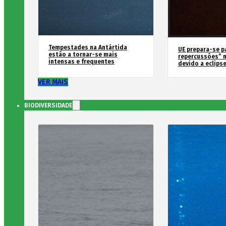
Tempestades na Antártida
UE prepara-se p
estão a tornar-se mais
repercussões” n
intensas e frequentes
devido a eclipse
VER MAIS
BIODIVERSIDADE