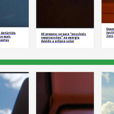
Expa
justi
 Antártida
UE prepara-se para “possíveis
Zero
se mais
repercussões” na energia
uentes
devido a eclipse solar