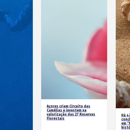
Açores criam Circuito das
Camélias e investem na
valorização das 27 Reservas
Há 4
Florestais
conc
em “
hist