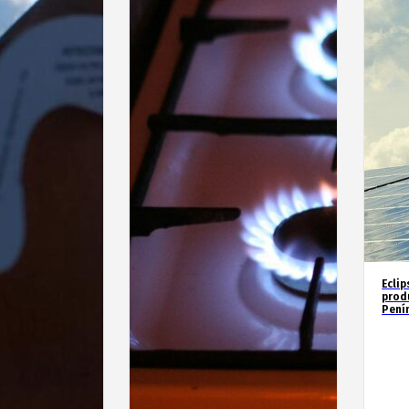
Eclip
prod
Penín