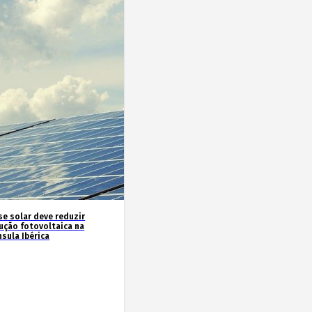
se solar deve reduzir
ução fotovoltaica na
sula Ibérica