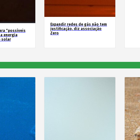
Expandir redes de gás não tem
justificação, diz associação
ara “possíveis
Zero
a energia
 solar