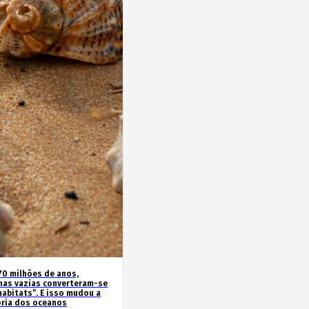
70 milhões de anos,
has vazias converteram-se
habitats”. E isso mudou a
ória dos oceanos