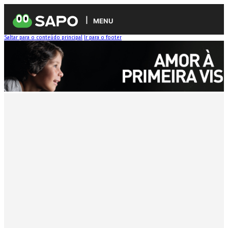
MENU
Saltar para o conteúdo principal
Ir para o footer