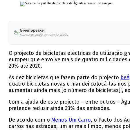
GreenSpeaker
Ouça este artigo em versão áudio.
O projecto de bicicletas eléctricas de utilizaçã
europeu que envolve mais de quatro mil cidades 
20% até 2020.
As dez bicicletas que fazem parte do projecto
beÁ
quatro bicicletas novas e mandei colocá-las nos 
aumentar ainda mais [o número de bicicletas]”, e
Com a ajuda de este projecto – entre outros – Ág
pretende reduzir ainda 33% das emissões.
De acordo com o
Menos Um Carro
, o Pacto dos Au
carros nas estradas, um ar mais limpo, menos po