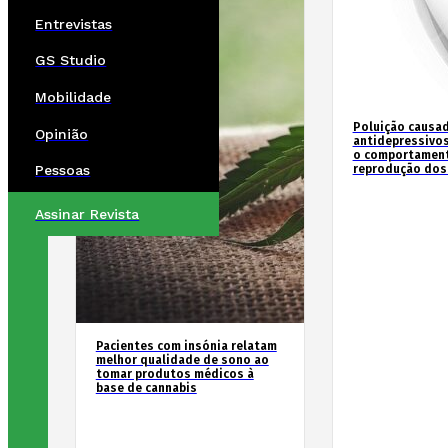
Entrevistas
GS Studio
Mobilidade
Poluição causad
Opinião
antidepressivos
o comportament
reprodução dos
Pessoas
Assinar Revista
Pacientes com insónia relatam
melhor qualidade de sono ao
tomar produtos médicos à
base de cannabis