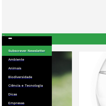
ÚLTIMAS
Subscrever Newsletter
Ambiente
Animais
Biodiversidade
Ciência e Tecnologia
Dicas
Empresas