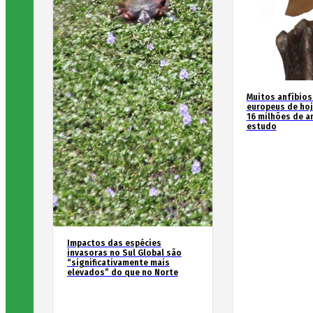
Muitos anfíbios
europeus de hoj
16 milhões de an
estudo
Impactos das espécies
invasoras no Sul Global são
“significativamente mais
elevados” do que no Norte