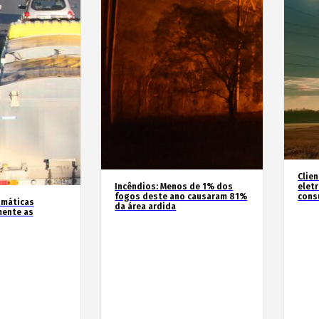
Clie
Incêndios: Menos de 1% dos
elet
fogos deste ano causaram 81%
cons
imáticas
da área ardida
mente as