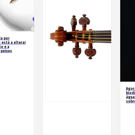
a por
 está a alterar
o e a
 peixes
Agor
biod
água
sobr