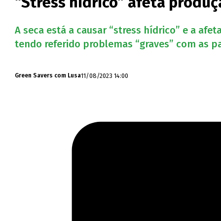
“Stress hídrico” afeta produç
A seca está a causar “stress hídrico” e a afe
tendo referido problemas “graves” com as pa
11/08/2023 14:00
Green Savers com Lusa