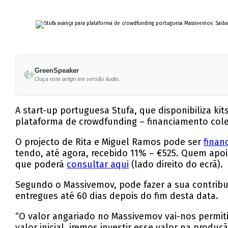
GreenSpeaker
Ouça este artigo em versão áudio.
A start-up portuguesa Stufa, que disponibiliza k
plataforma de crowdfunding – financiamento cole
O projecto de Rita e Miguel Ramos pode ser
finan
tendo, até agora, recebido 11% – €525. Quem apo
que poderá
consultar aqui
(lado direito do ecrã).
Segundo o Massivemov, pode fazer a sua contribui
entregues até 60 dias depois do fim desta data.
“O valor angariado no Massivemov vai-nos permitir
valor inicial, iremos investir esse valor na prod