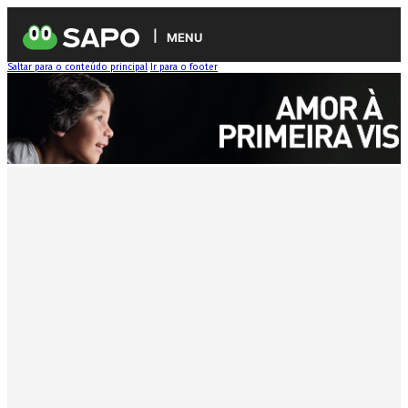
MENU
Saltar para o conteúdo principal
Ir para o footer