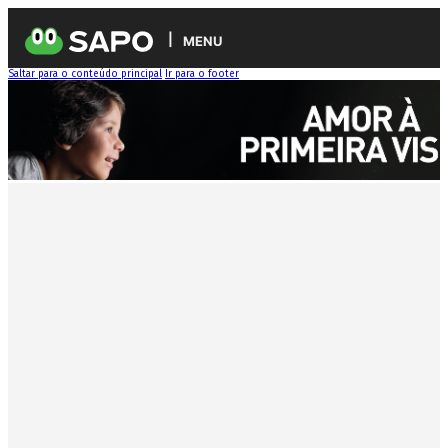
MENU
Saltar para o conteúdo principal
Ir para o footer