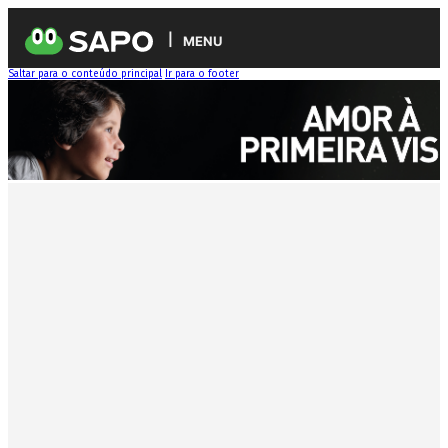
MENU
Saltar para o conteúdo principal
Ir para o footer