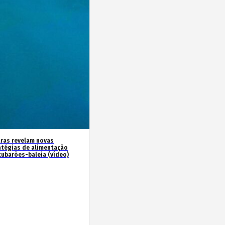
ras revelam novas
atégias de alimentação
tubarões-baleia (vídeo)