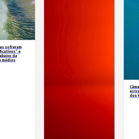
as sofreram
icativos” e
abaixo da
e médios
Câma
estr
dos 