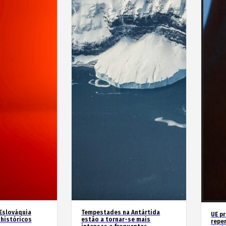
 Eslováquia
Tempestades na Antártida
UE p
históricos
estão a tornar-se mais
repe