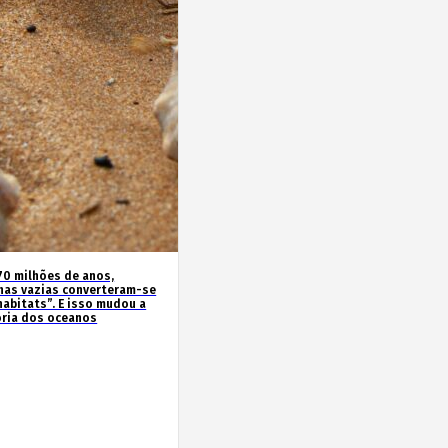
70 milhões de anos,
has vazias converteram-se
habitats”. E isso mudou a
ória dos oceanos