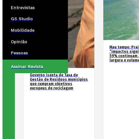
Entrevistas
GS Studio
Mobilidade
Opinião
Mau tempo: Prai
“impactos signif
Pessoas
59% continuam 
largura e volum
Assinar Revista
Governo isenta de Taxa de
Gestão de Resíduos municípios
que cumpram objetivos
europeus de reciclagem