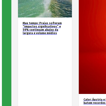
Mau tempo: Praias sofreram
“impactos significativos” e
59% continuam abaixo da
largura e volume médios
Calor: Áustria e
batem recordes 