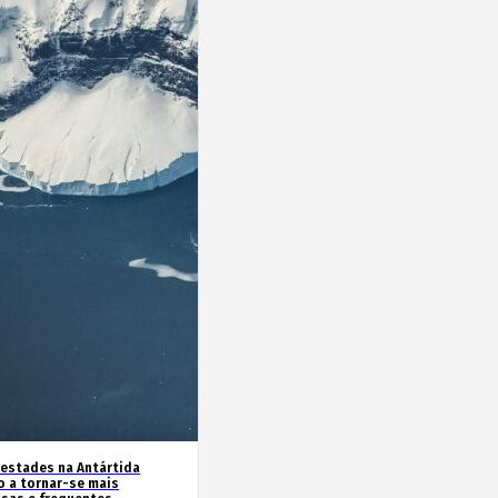
estades na Antártida
o a tornar-se mais