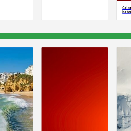
Calor
bate