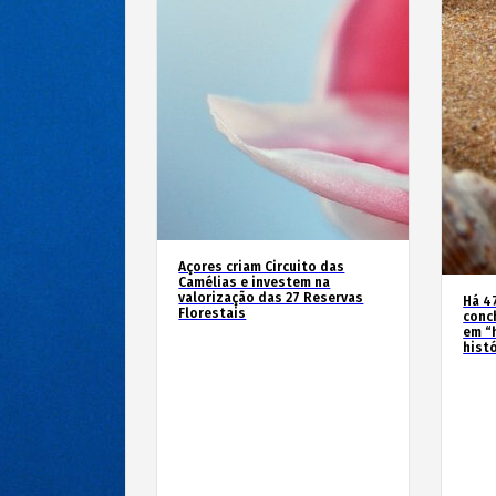
Açores criam Circuito das
Camélias e investem na
valorização das 27 Reservas
Há 4
Florestais
conc
em “
hist