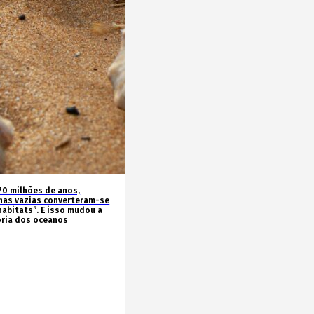
70 milhões de anos,
has vazias converteram-se
habitats”. E isso mudou a
ória dos oceanos