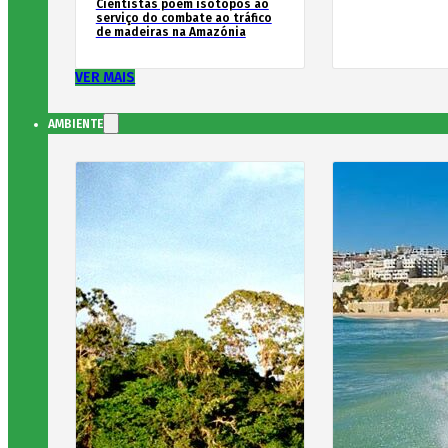
Cientistas põem isótopos ao
serviço do combate ao tráfico
de madeiras na Amazónia
VER MAIS
AMBIENTE