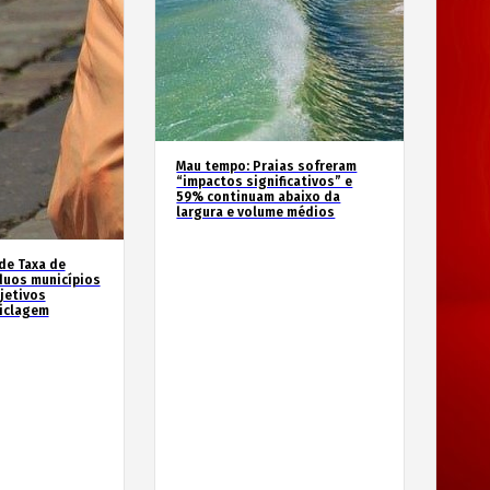
Mau tempo: Praias sofreram
“impactos significativos” e
59% continuam abaixo da
largura e volume médios
de Taxa de
duos municípios
jetivos
ciclagem