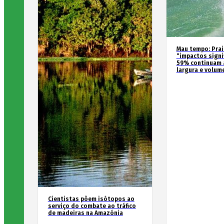
Mau tempo: Prai
“impactos signif
59% continuam 
largura e volum
Cientistas põem isótopos ao
serviço do combate ao tráfico
de madeiras na Amazónia