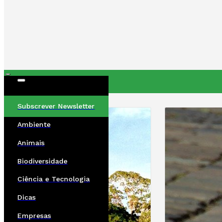
ÚLTIMAS
Subscrever Newsletter
Ambiente
Animais
Biodiversidade
Ciência e Tecnologia
Dicas
Empresas