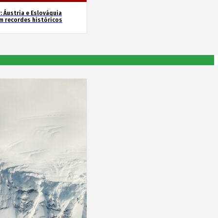
: Áustria e Eslováquia
m recordes históricos