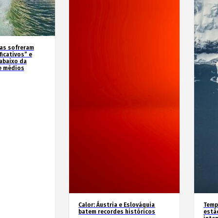
as sofreram
icativos” e
abaixo da
e médios
Calor: Áustria e Eslováquia
Temp
batem recordes históricos
estã