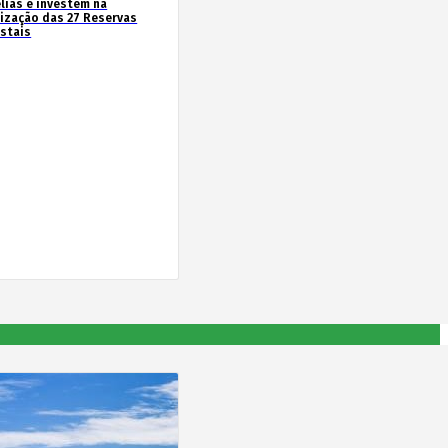
lias e investem na
rização das 27 Reservas
estais