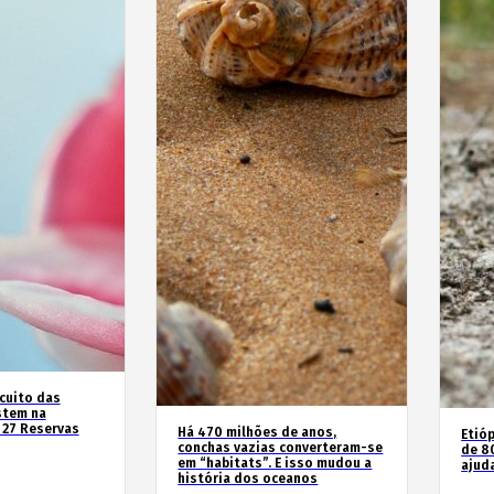
rcuito das
stem na
 27 Reservas
Há 470 milhões de anos,
Etióp
conchas vazias converteram-se
de 8
em “habitats”. E isso mudou a
ajud
história dos oceanos