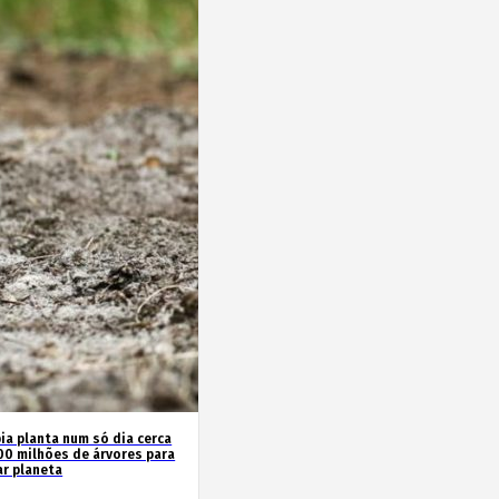
ia planta num só dia cerca
00 milhões de árvores para
ar planeta