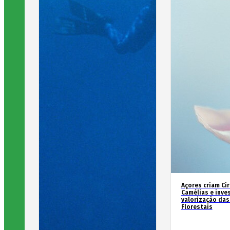
Açores criam Ci
Camélias e inve
valorização das
Florestais