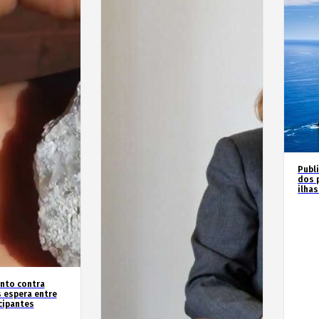
Publ
dos 
ilha
nto contra
 espera entre
cipantes