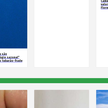
Camé
valo
Flor
a são
úgio sazonal”
o tubarão-frade