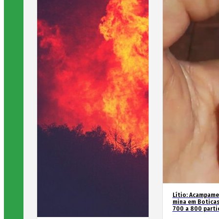
Lítio: Acampame
mina em Boticas
700 a 800 parti