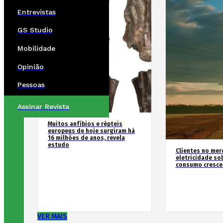
Entrevistas
GS Studio
Mobilidade
Opinião
Pessoas
Assinar Revista
Muitos anfíbios e répteis
europeus de hoje surgiram há
16 milhões de anos, revela
estudo
Clientes no mer
eletricidade so
consumo cresce
VER MAIS