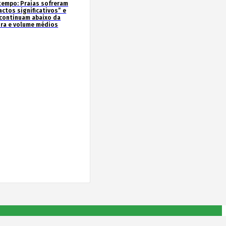
tempo: Praias sofreram
actos significativos” e
continuam abaixo da
ura e volume médios