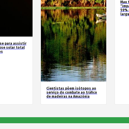
Mau 
“imp
59% 
larg
se para assistir
pse solar total
os
Cientistas põem isótopos ao
serviço do combate ao tráfico
de madeiras na Amazónia