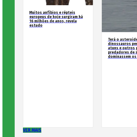
Muitos anfíbios e répteis
europeus de hoje surgiram há
16 milhões de anos, revela
estudo
Terá o asteroid
dinossauros pe
atuns e outros
predadores de 
dominassem os
VER MAIS