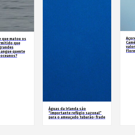
Açor
e que matou os
Camé
rmitido que
valo
 grandes
Flor
sangue quente
 oceanos?
Águas da Irlanda são
“importante refúgio sazonal”
para o ameaçado tubarão-frade