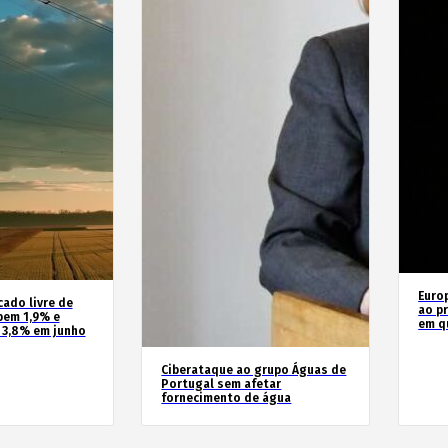
Euro
cado livre de
ao pr
bem 1,9% e
em q
 3,8% em junho
Ciberataque ao grupo Águas de
Portugal sem afetar
fornecimento de água