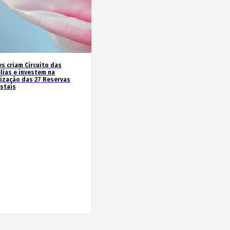
es criam Circuito das
lias e investem na
rização das 27 Reservas
estais