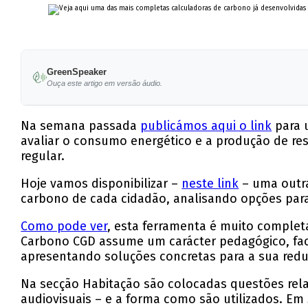
GreenSpeaker
Ouça este artigo em versão áudio.
Na semana passada
publicámos aqui o link
para 
avaliar o consumo energético e a produção de r
regular.
Hoje vamos disponibilizar –
neste link
– uma outra
carbono de cada cidadão, analisando opções para
Como pode ver
, esta ferramenta é muito complet
Carbono CGD assume um carácter pedagógico, facil
apresentando soluções concretas para a sua redu
Na secção Habitação são colocadas questões rela
audiovisuais – e a forma como são utilizados. Em 