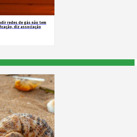
ndir redes de gás não tem
ficação, diz associação