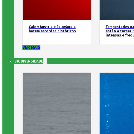
Calor: Áustria e Eslováquia
Tempestades na
batem recordes históricos
estão a tornar-
intensas e freq
VER MAIS
BIODIVERSIDADE