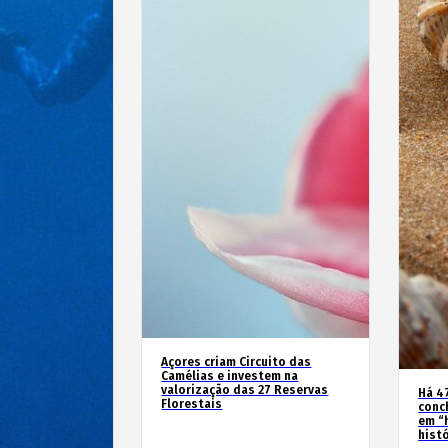
Açores criam Circuito das
Camélias e investem na
valorização das 27 Reservas
Há 4
Florestais
conc
em “
hist