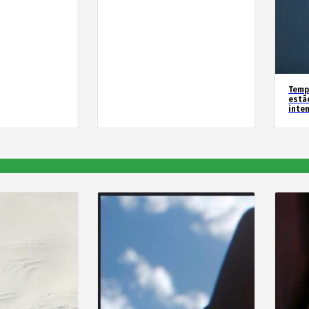
Temp
estã
inte