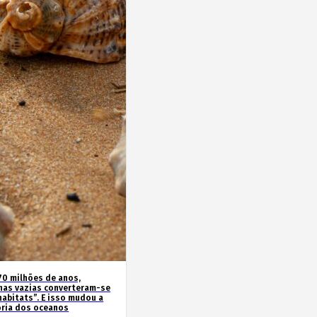
70 milhões de anos,
has vazias converteram-se
habitats”. E isso mudou a
ória dos oceanos