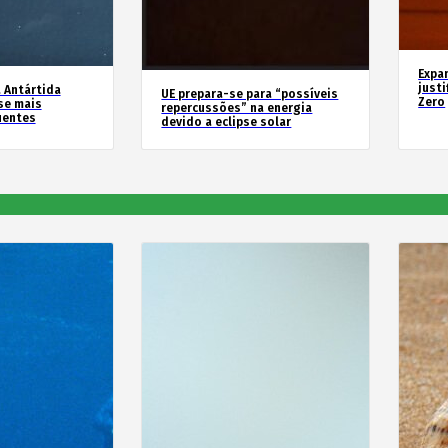
Expa
justi
 Antártida
UE prepara-se para “possíveis
Zero
se mais
repercussões” na energia
uentes
devido a eclipse solar