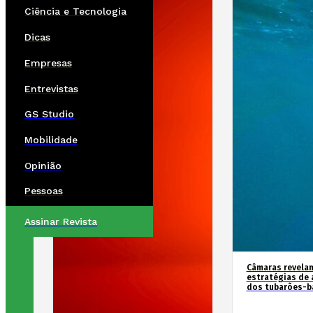
Ciência e Tecnologia
Dicas
Empresas
Entrevistas
GS Studio
Mobilidade
Opinião
Pessoas
Assinar Revista
Câmaras revela
estratégias de 
dos tubarões-ba