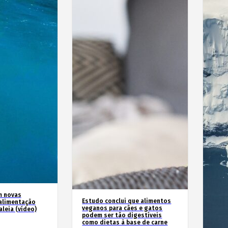
m novas
Estudo conclui que alimentos
alimentação
veganos para cães e gatos
leia (vídeo)
podem ser tão digestíveis
como dietas à base de carne