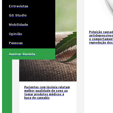
Entrevistas
GS Studio
Mobilidade
Poluição causad
Opinião
antidepressivos
o comportament
reprodução dos
Pessoas
Assinar Revista
Pacientes com insónia relatam
melhor qualidade de sono ao
tomar produtos médicos à
base de cannabis