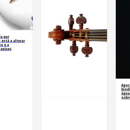
a por
 está a alterar
o e a
 peixes
Agor
biod
água
sobr