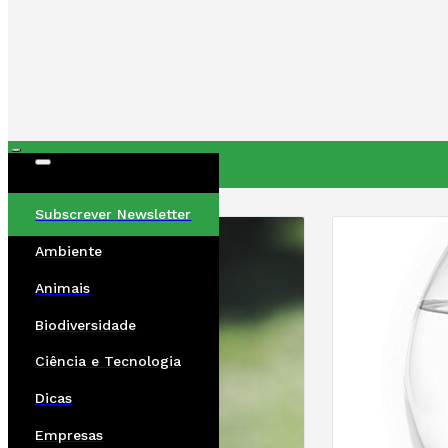
ÚLTIMAS
Subscrever Newsletter
Ambiente
Animais
Biodiversidade
Ciência e Tecnologia
Dicas
Empresas