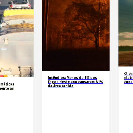
Clie
Incêndios: Menos de 1% dos
elet
fogos deste ano causaram 81%
cons
imáticas
da área ardida
mente as