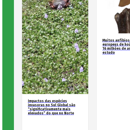
Muitos anfíbios
europeus de hoj
16 milhões de an
estudo
Impactos das espécies
invasoras no Sul Global são
“significativamente mais
elevados” do que no Norte