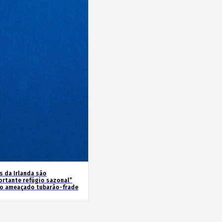
s da Irlanda são
ortante refúgio sazonal”
 o ameaçado tubarão-frade