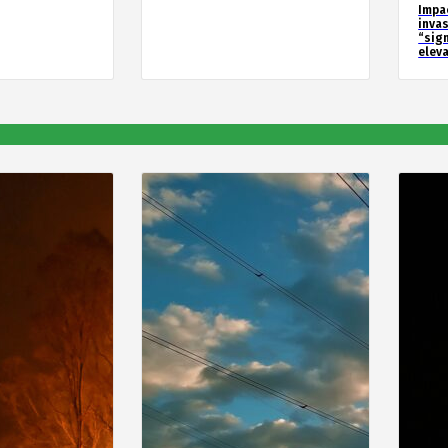
Impa
inva
“sig
elev