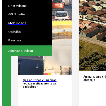
Entrevistas
GS Studio
Mobilidade
Opinião
Pessoas
Assinar Revista
Ammaia, uma ci
Alentejo
Que políticas climáticas
reduzem eficazmente as
emissões?