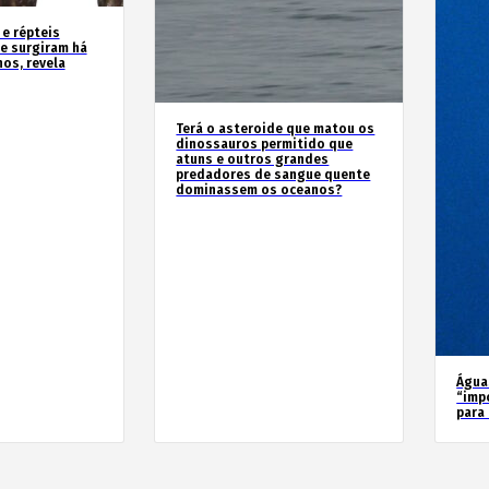
 e répteis
e surgiram há
os, revela
Terá o asteroide que matou os
dinossauros permitido que
atuns e outros grandes
predadores de sangue quente
dominassem os oceanos?
Água
“imp
para