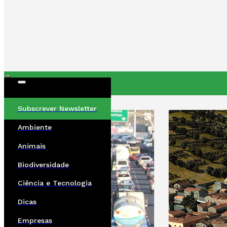
ÚLTIMAS
Subscrever Newsletter
Ambiente
Animais
Biodiversidade
Ciência e Tecnologia
Dicas
Empresas