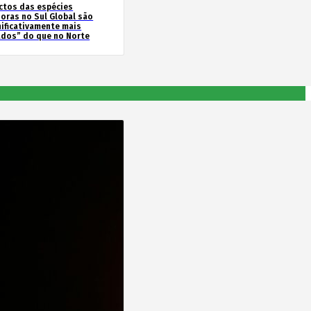
ctos das espécies
soras no Sul Global são
nificativamente mais
ados” do que no Norte