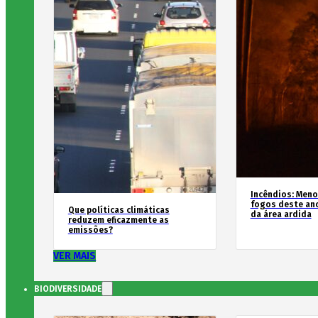
Incêndios: Men
fogos deste an
Que políticas climáticas
da área ardida
reduzem eficazmente as
emissões?
VER MAIS
BIODIVERSIDADE