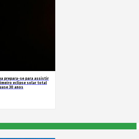
pa prepara-se para assistir
imeiro eclipse solar total
uase 30 anos