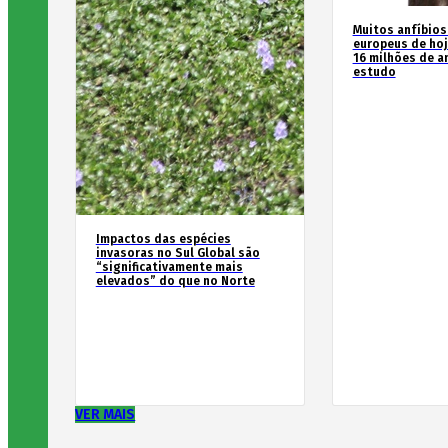
Muitos anfíbios
europeus de hoj
16 milhões de an
estudo
Impactos das espécies
invasoras no Sul Global são
“significativamente mais
elevados” do que no Norte
VER MAIS