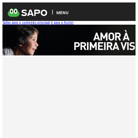
MENU
Saltar para o conteúdo principal
Ir para o footer