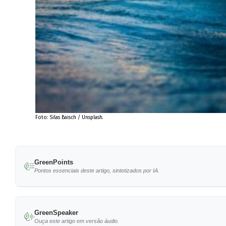
Foto: Silas Baisch / Unsplash.
GreenPoints
Pontos essenciais deste artigo, sintetizados por IA.
A Galeria Visit Brasil será inaugurada em Lisb
GreenSpeaker
O projeto, da Embratur, destaca a importância 
Ouça este artigo em versão áudio.