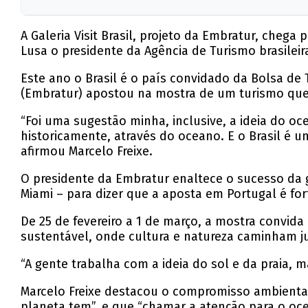
A mostra inclui experiências imersivas, como rea
A Galeria Visit Brasil, projeto da Embratur, cheg
Marcelo Freixe, presidente da Embratur, enfat
Lusa o presidente da Agência de Turismo brasileir
A entrada na galeria é livre e promete uma exp
Este ano o Brasil é o país convidado da Bolsa de 
(Embratur) apostou na mostra de um turismo que v
“Foi uma sugestão minha, inclusive, a ideia do oc
historicamente, através do oceano. E o Brasil é u
afirmou Marcelo Freixe.
O presidente da Embratur enaltece o sucesso da g
Miami – para dizer que a aposta em Portugal é for
De 25 de fevereiro a 1 de março, a mostra convida
sustentável, onde cultura e natureza caminham j
“A gente trabalha com a ideia do sol e da praia, m
Marcelo Freixe destacou o compromisso ambiental
planeta tem”, e que “chamar a atenção para o oc